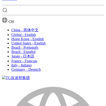
CH
China - 简体中文
Global - English
Hong Kong - English
United States - English
Brazil - Português
Brazil - Español
Japan - 日本語
France - Francais
ltaly - ltaliano
Germany - Deutsch