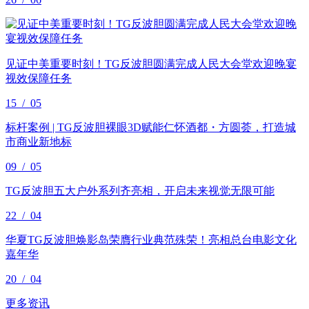
见证中美重要时刻！TG反波胆圆满完成人民大会堂欢迎晚宴
视效保障任务
15
/
05
标杆案例 | TG反波胆裸眼3D赋能仁怀酒都・方圆荟，打造城
市商业新地标
09
/
05
TG反波胆五大户外系列齐亮相，开启未来视觉无限可能
22
/
04
华夏TG反波胆焕影岛荣膺行业典范殊荣！亮相总台电影文化
嘉年华
20
/
04
更多资讯